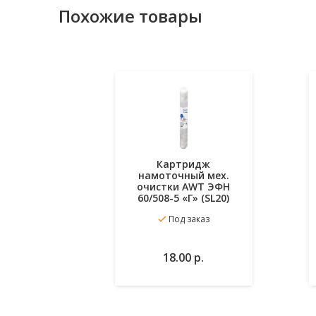
Похожие товары
Картридж
намоточный мех.
очистки AWT ЭФН
60/508-5 «Г» (SL20)
Под заказ
В
В
18.00
р.
избранное
корзину