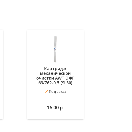
Картридж
Ка
механической
намот
очистки AWT ЭФГ
очист
63/762-0,5 (SL30)
60/25
Под заказ
Ест
В
В
В
В
16.00
р.
3
избранное
избра
орзину
корзину