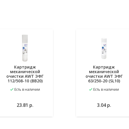
Картридж
Картридж
механической
механической
очистки AWT ЭФГ
очистки AWT ЭФГ
112/508-10 (BB20)
63/250-20 (SL10)
Есть в наличии
Есть в наличии
В
В
В
23.81
р.
3.04
р.
избранное
избранное
корзину
к