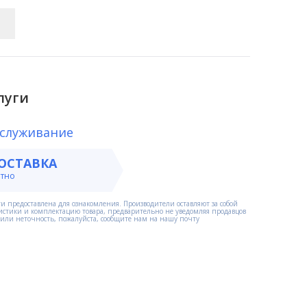
луги
бслуживание
ОСТАВКА
атно
и предоставлена для ознакомления. Производители оставляют за собой
истики и комплектацию товара, предварительно не уведомляя продавцов
етили неточность, пожалуйста, сообщите нам на нашу почту