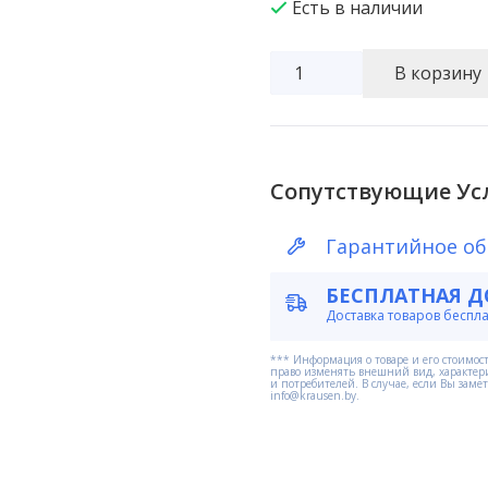
Есть в наличии
Количество
В корзину
товара
Картридж
механической
очистки
Сопутствующие Ус
воды
Гарантийное о
из
вспененного
БЕСПЛАТНАЯ Д
полипропилена
Доставка товаров беспл
10"
*** Информация о товаре и его стоимост
5
право изменять внешний вид, характер
и потребителей. В случае, если Вы зам
info@krausen.by.
микрон