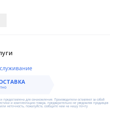
луги
бслуживание
ОСТАВКА
атно
и предоставлена для ознакомления. Производители оставляют за собой
истики и комплектацию товара, предварительно не уведомляя продавцов
етили неточность, пожалуйста, сообщите нам на нашу почту