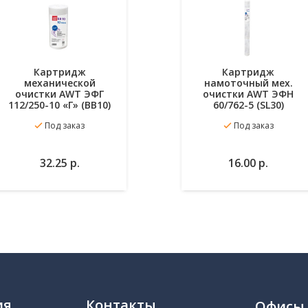
Картридж
Картридж
механической
намоточный мех.
очистки AWT ЭФГ
очистки AWT ЭФН
112/250-10 «Г» (BB10)
60/762-5 (SL30)
Под заказ
Под заказ
В
В
В
32.25
р.
16.00
р.
избранное
избранное
корзину
к
ия
Контакты
Офисы