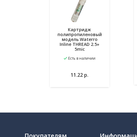
Картридж
полипропиленовый
модель Waterro
Inline THREAD 2.5»
5mic
Есть в наличии
В
В
11.22
р.
избранное
корзину
Покупателям
Информац