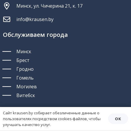
Минск, ул. Чичерина 21, к. 17
info@krausen.by
Обслуживаем города
Минск
Брест
Гродно
Гомель
Могилев
Витебск
Сайт krausen.by собирает обезличенные данные о
ОК
пользователях посредством cookies-файлов, чтобы
2026 © krausen.by | Регистрационный номер интернет-
улучшать качество услуг.