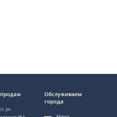
 продаж
Обслуживаем
города
т, ул.
Минск
ковская 364