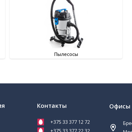
Пылесосы
ия
Контакты
Офисы
+375 33 377 12 72
Брес
+375 33 377 22 32
Мос