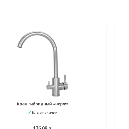
Кран гибридный «нерж»
Есть в наличии
избранное
В корзину
176.08
р.