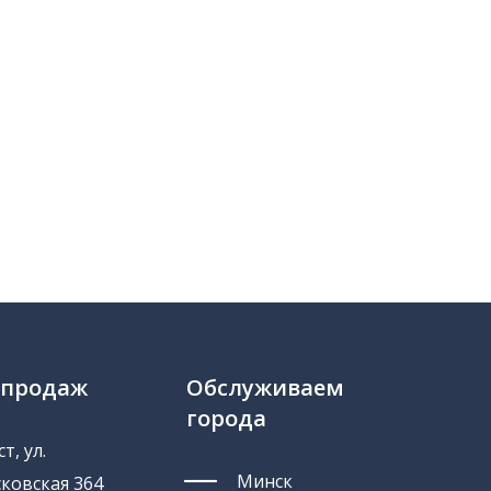
 продаж
Обслуживаем
города
т, ул.
Минск
ковская 364