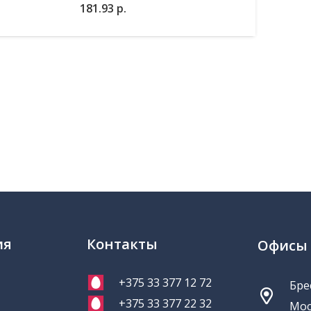
избранное
В корзину
181.93
р.
ия
Контакты
Офисы
+375 33 377 12 72
Брес
+375 33 377 22 32
Мос