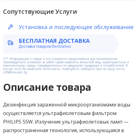
лампой
PHILIPS
Сопутствующие Услуги
55W
Установка и последующее обслуживание
БЕСПЛАТНАЯ ДОСТАВКА
Доставка товаров бесплатно
*** Информация о товаре и его стоимости предоставлена для ознакомления.
Производители оставляют за собой право изменять внешний вид, характеристики и
комплектацию товара, предварительно не уведомляя продавцов и потребителей. В
случае, если Вы заметили неточность, пожалуйста, сообщите нам на нашу почту
info@krausen.by.
Описание товара
Дезинфекция зараженной микроорганизмами воды
осуществляется ультрафиолетовым фильтром
PHILIPS 55W. Излучение ультрафиолетовых ламп —
распространенная технология, использующаяся в