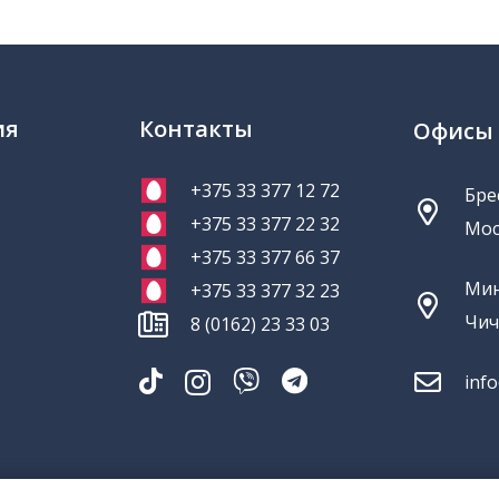
ия
Контакты
Офисы
+375 33 377 12 72
Брес
+375 33 377 22 32
Мос
+375 33 377 66 37
Мин
+375 33 377 32 23
Чич
8 (0162) 23 33 03
inf