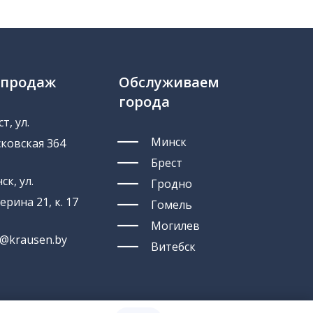
 продаж
Обслуживаем
города
т, ул.
Минск
ковская 364
Брест
ск, ул.
Гродно
ерина 21, к. 17
Гомель
Могилев
o@krausen.by
Витебск