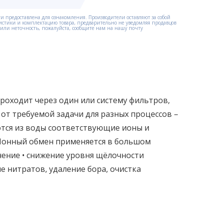
и предоставлена для ознакомления. Производители оставляют за собой
истики и комплектацию товара, предварительно не уведомляя продавцов
етили неточность, пожалуйста, сообщите нам на нашу почту
оходит через один или систему фильтров,
т требуемой задачи для разных процессов –
яются из воды соответствующие ионы и
Ионный обмен применяется в большом
чение • снижение уровня щёлочности
е нитратов, удаление бора, очистка