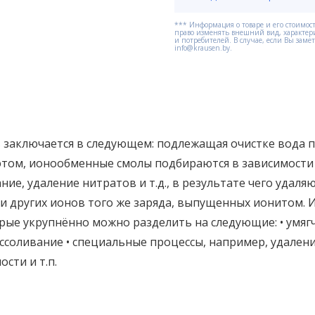
*** Информация о товаре и его стоимост
право изменять внешний вид, характер
и потребителей. В случае, если Вы зам
info@krausen.by.
заключается в следующем: подлежащая очистке вода пр
том, ионообменные смолы подбираются в зависимости о
ние, удаление нитратов и т.д., в результате чего удал
 других ионов того же заряда, выпущенных ионитом. 
орые укрупнённо можно разделить на следующие: • умяг
ессоливание • специальные процессы, например, удалени
сти и т.п.