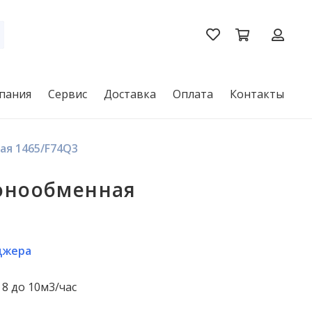
пания
Сервис
Доставка
Оплата
Контакты
ая 1465/F74Q3
онообменная
джера
8 до 10м3/час