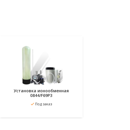
Установка ионообменная
Уста
0844/F69P3
В
Подробнее
Под заказ
избранное
избр