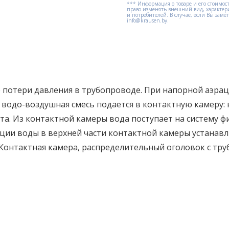
*** Информация о товаре и его стоимост
право изменять внешний вид, характер
и потребителей. В случае, если Вы зам
info@krausen.by.
е потери давления в трубопроводе. При напорной аэра
 водо-воздушная смесь подается в контактную камеру: 
. Из контактной камеры вода поступает на систему ф
ции воды в верхней части контактной камеры устанавл
 Контактная камера, распределительный оголовок с тру