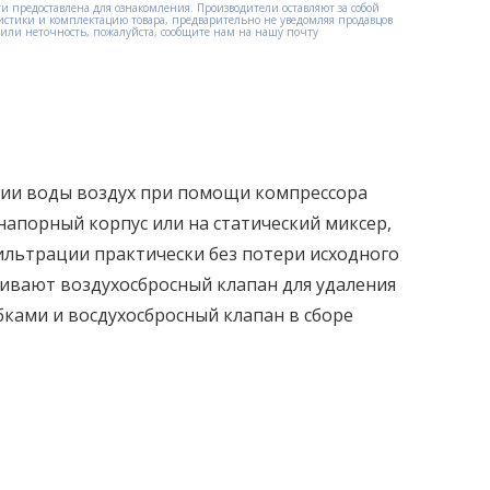
и предоставлена для ознакомления. Производители оставляют за собой
истики и комплектацию товара, предварительно не уведомляя продавцов
етили неточность, пожалуйста, сообщите нам на нашу почту
ции воды воздух при помощи компрессора
напорный корпус или на статический миксер,
ильтрации практически без потери исходного
ивают воздухосбросный клапан для удаления
бками и восдухосбросный клапан в сборе