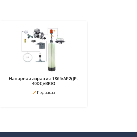
Напорная аэрация 1865/AP2(JP-
Напорна
40DC)/BRIO
В
Подробнее
Под заказ
избр
избранное