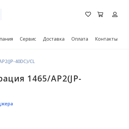
пания
Сервис
Доставка
Оплата
Контакты
P2(JP-40DC)/CL
рация 1465/AP2(JP-
джера