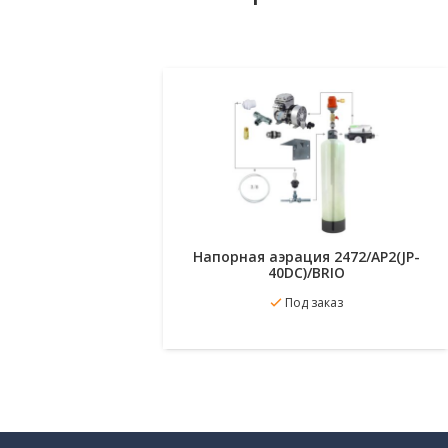
Напорная аэрация 2472/AP2(JP-
40DC)/BRIO
В
Подробнее
Под заказ
избранное