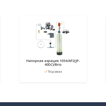
Напорная аэрация 1054/AP2(JP-
40DC)/Brio
В
Подробнее
Под заказ
избранное