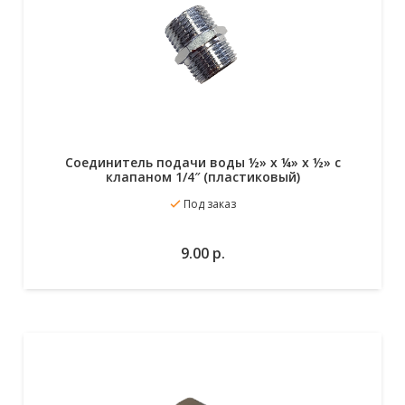
Cоединитель подачи воды ½» x ¼» x ½» с
клапаном 1/4″ (пластиковый)
Под заказ
В избранное
В корзину
9.00
р.