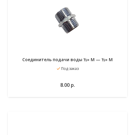
Cоединитель подачи воды ½» M — ½» M
Под заказ
В избранное
В корзину
8.00
р.