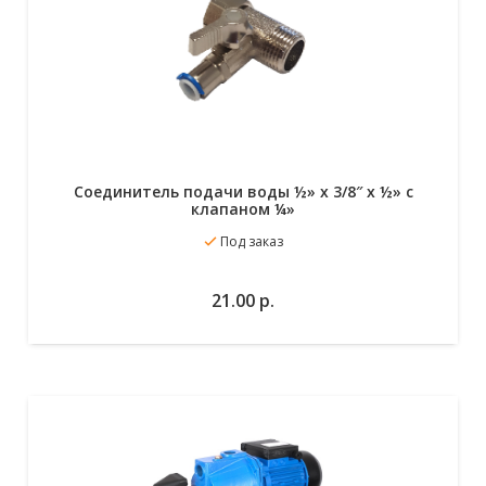
Cоединитель подачи воды ½» x 3/8″ x ½» с
клапаном ¼»
Под заказ
В избранное
В корзину
21.00
р.