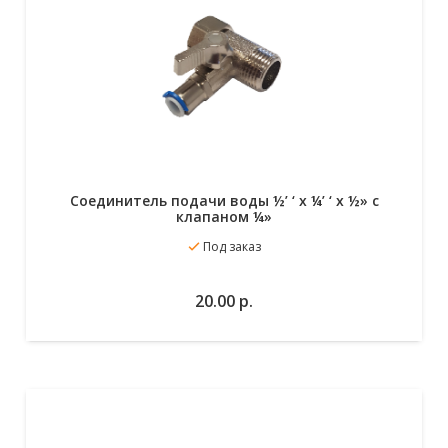
Cоединитель подачи воды ½’ ‘ x ¼’ ‘ x ½» с
клапаном ¼»
Под заказ
В избранное
В корзину
20.00
р.