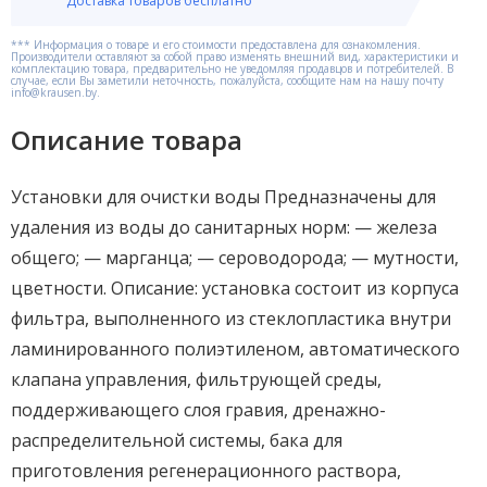
Доставка товаров бесплатно
*** Информация о товаре и его стоимости предоставлена для ознакомления.
Производители оставляют за собой право изменять внешний вид, характеристики и
комплектацию товара, предварительно не уведомляя продавцов и потребителей. В
случае, если Вы заметили неточность, пожалуйста, сообщите нам на нашу почту
info@krausen.by.
Описание товара
Установки для очистки воды Предназначены для
удаления из воды до санитарных норм: — железа
общего; — марганца; — сероводорода; — мутности,
цветности. Описание: установка состоит из корпуса
фильтра, выполненного из стеклопластика внутри
ламинированного полиэтиленом, автоматического
клапана управления, фильтрующей среды,
поддерживающего слоя гравия, дренажно-
распределительной системы, бака для
приготовления регенерационного раствора,