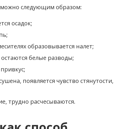
, можно следующим образом:
тся осадок;
пь;
месителях образовывается налет;
 остаются белые разводы;
 привкус;
ушена, появляется чувство стянутости,
ие, трудно расчесываются.
как способ