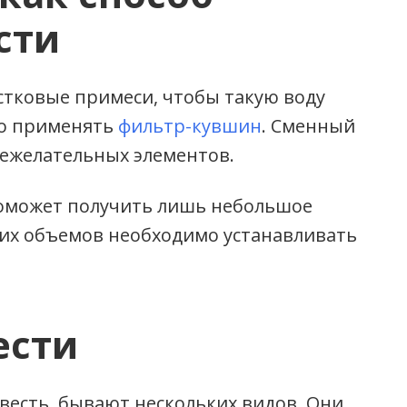
сти
естковые примеси, чтобы такую воду
но применять
фильтр-кувшин
. Сменный
нежелательных элементов.
 поможет получить лишь небольшое
ших объемов необходимо устанавливать
ести
весть, бывают нескольких видов. Они